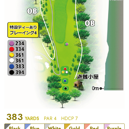
383
YARDS
PAR 4
HDCP 7
Black
Blue
White
Gold
Red
Purple