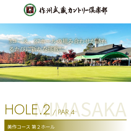
3コース、27ホールの組み合わせが訪れ
るたびに新たな挑戦に。
MIMASAKA
HOLE.2
/ PAR.4
美作コース 第２ホール